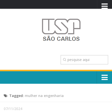
PORTAL USP
WEBMAIL
NEWSLETTER
VIDEOCAST
SISTEMAS USP
TRANSPARÊNCIA
OUVIDORIA
CONTATO
Sobre o Campus
ENGLISH
Tagged:
mulher na engenharia
Escola, Institutos e Órgãos
Conselho Gestor e Dirigentes
Núcleos e Comissões
07/11/2024
História e Números