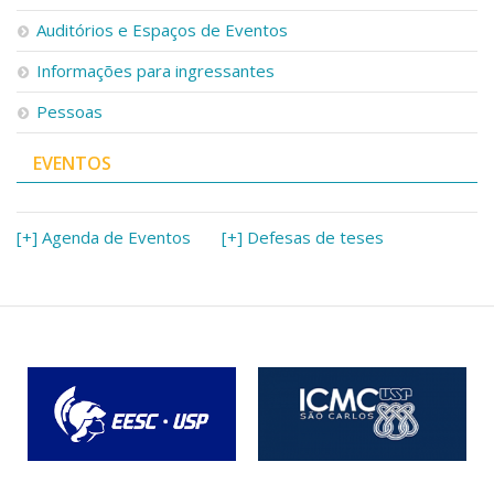
Serviços
Auditórios e Espaços de Eventos
Bibliotecas
Apoio ao Estudante
Informações para ingressantes
Segurança, Trânsito e Prevenção
Pessoas
RH, Administrativo e Financeiro
Outros serviços
EVENTOS
Comunicação
Assessorias e Mídias
Aplicativos e Sites
[+] Agenda de Eventos
[+] Defesas de teses
Jornal da USP
Agenda de Eventos
Defesa de Teses