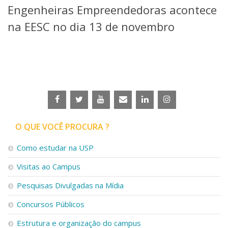
Engenheiras Empreendedoras acontece
Telefones e Mapas
Pessoas
na EESC no dia 13 de novembro
Ensino
Graduação
Pós-Graduação
Educação a distância
Cursos de Extensão
Pesquisa e Inovação
Linhas de Pesquisa
Centros, Núcleos e Projetos em Rede
O QUE VOCÊ PROCURA ?
Pós-doutorado
Iniciação Científica
Como estudar na USP
Transferência de Tecnologia
Visitas ao Campus
Empresas Juniores
Extensão à Comunidade
Pesquisas Divulgadas na Mídia
Projetos, Programas e Cursos
Concursos Públicos
Artes, Cultura e Esportes
Museus e Espaços Interativos
Estrutura e organização do campus