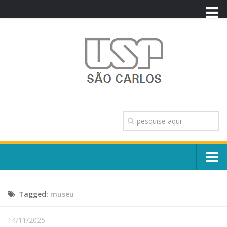
PORTAL USP
WEBMAIL
NEWSLETTER
VIDEOCAST
SISTEMAS USP
TRANSPARÊNCIA
OUVIDORIA
CONTATO
Sobre o Campus
ENGLISH
Tagged:
museu
Escola, Institutos e Órgãos
Conselho Gestor e Dirigentes
Núcleos e Comissões
14/11/2025
História e Números