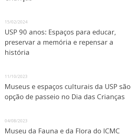
Serviços
Bibliotecas
Apoio ao Estudante
15/02/2024
Segurança, Trânsito e Prevenção
USP 90 anos: Espaços para educar,
RH, Administrativo e Financeiro
Outros serviços
preservar a memória e repensar a
Comunicação
história
Assessorias e Mídias
Aplicativos e Sites
Jornal da USP
Agenda de Eventos
11/10/2023
Defesa de Teses
Museus e espaços culturais da USP são
opção de passeio no Dia das Crianças
04/08/2023
Museu da Fauna e da Flora do ICMC