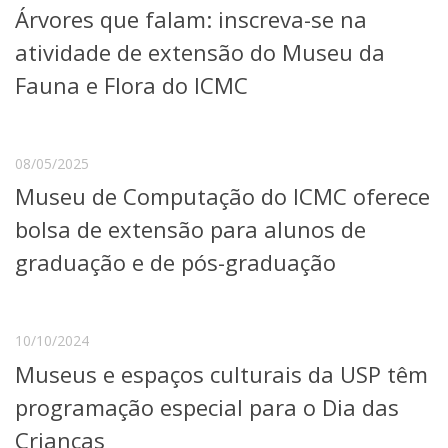
Árvores que falam: inscreva-se na
Telefones e Mapas
Pessoas
atividade de extensão do Museu da
Ensino
Fauna e Flora do ICMC
Graduação
Pós-Graduação
Educação a distância
Cursos de Extensão
08/05/2025
Museu de Computação do ICMC oferece
Pesquisa e Inovação
Linhas de Pesquisa
bolsa de extensão para alunos de
Centros, Núcleos e Projetos em Rede
graduação e de pós-graduação
Pós-doutorado
Iniciação Científica
Transferência de Tecnologia
Empresas Juniores
10/10/2024
Extensão à Comunidade
Museus e espaços culturais da USP têm
Projetos, Programas e Cursos
programação especial para o Dia das
Artes, Cultura e Esportes
Museus e Espaços Interativos
Crianças