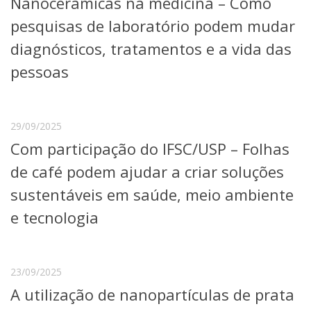
Nanocerâmicas na medicina – Como
Serviços
pesquisas de laboratório podem mudar
Bibliotecas
Apoio ao Estudante
diagnósticos, tratamentos e a vida das
Segurança, Trânsito e Prevenção
pessoas
RH, Administrativo e Financeiro
Outros serviços
Comunicação
29/09/2025
Assessorias e Mídias
Aplicativos e Sites
Com participação do IFSC/USP – Folhas
Jornal da USP
de café podem ajudar a criar soluções
Agenda de Eventos
Defesa de Teses
sustentáveis em saúde, meio ambiente
e tecnologia
23/09/2025
A utilização de nanopartículas de prata