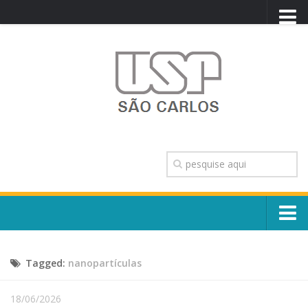
PORTAL USP
WEBMAIL
NEWSLETTER
VIDEOCAST
SISTEMAS USP
TRANSPARÊNCIA
OUVIDORIA
CONTATO
Sobre o Campus
ENGLISH
Tagged:
nanopartículas
Escola, Institutos e Órgãos
Conselho Gestor e Dirigentes
Núcleos e Comissões
18/06/2026
História e Números