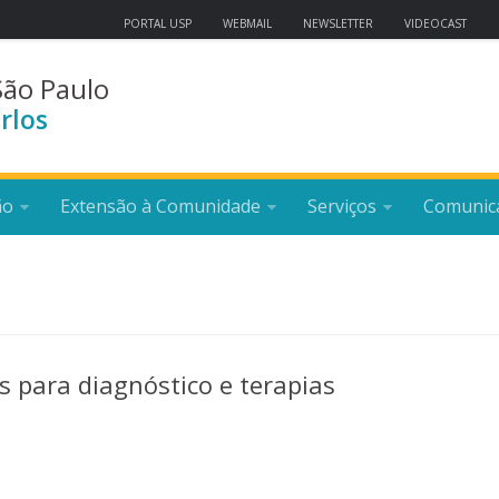
PORTAL USP
WEBMAIL
NEWSLETTER
VIDEOCAST
São Paulo
rlos
ão
Extensão à Comunidade
Serviços
Comunic
 para diagnóstico e terapias