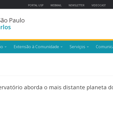
PORTAL USP
WEBMAIL
NEWSLETTER
VIDEOCAST
São Paulo
rlos
ão
Extensão à Comunidade
Serviços
Comunic
ervatório aborda o mais distante planeta d