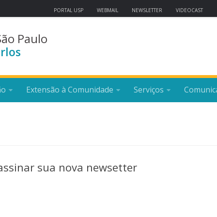
PORTAL USP
WEBMAIL
NEWSLETTER
VIDEOCAST
São Paulo
rlos
ão
Extensão à Comunidade
Serviços
Comunic
assinar sua nova newsetter