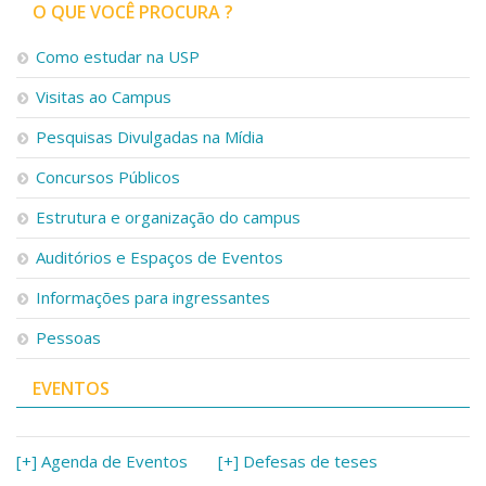
Serviços
O QUE VOCÊ PROCURA ?
Bibliotecas
Como estudar na USP
Apoio ao Estudante
Segurança, Trânsito e Prevenção
Visitas ao Campus
RH, Administrativo e Financeiro
Outros serviços
Pesquisas Divulgadas na Mídia
Comunicação
Concursos Públicos
Assessorias e Mídias
Estrutura e organização do campus
Aplicativos e Sites
Jornal da USP
Auditórios e Espaços de Eventos
Agenda de Eventos
Defesa de Teses
Informações para ingressantes
Pessoas
EVENTOS
[+] Agenda de Eventos
[+] Defesas de teses