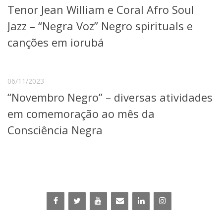
Tenor Jean William e Coral Afro Soul
Telefones e Mapas
Pessoas
Jazz – “Negra Voz” Negro spirituals e
Ensino
canções em iorubá
Graduação
Pós-Graduação
Educação a distância
Cursos de Extensão
06/11/2023
“Novembro Negro” – diversas atividades
Pesquisa e Inovação
Linhas de Pesquisa
em comemoração ao mês da
Centros, Núcleos e Projetos em Rede
Consciência Negra
Pós-doutorado
Iniciação Científica
Transferência de Tecnologia
Empresas Juniores
Extensão à Comunidade
Projetos, Programas e Cursos
Artes, Cultura e Esportes
Museus e Espaços Interativos