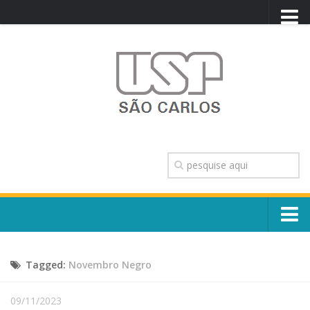
PORTAL USP
WEBMAIL
NEWSLETTER
VIDEOCAST
SISTEMAS USP
TRANSPARÊNCIA
OUVIDORIA
CONTATO
Sobre o Campus
ENGLISH
Tagged:
Novembro Negro
Escola, Institutos e Órgãos
Conselho Gestor e Dirigentes
Núcleos e Comissões
09/11/2023
História e Números