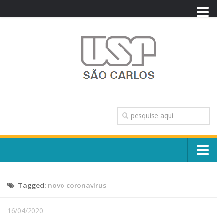
PORTAL USP
WEBMAIL
NEWSLETTER
VIDEOCAST
SISTEMAS USP
TRANSPARÊNCIA
OUVIDORIA
CONTATO
Sobre o Campus
ENGLISH
Tagged:
novo coronavírus
Escola, Institutos e Órgãos
Conselho Gestor e Dirigentes
Núcleos e Comissões
16/04/2020
História e Números