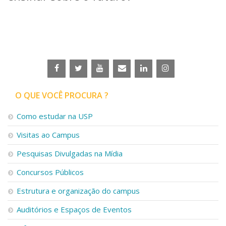
Serviços
Bibliotecas
Apoio ao Estudante
Segurança, Trânsito e Prevenção
RH, Administrativo e Financeiro
Outros serviços
Comunicação
Assessorias e Mídias
O QUE VOCÊ PROCURA ?
Aplicativos e Sites
Jornal da USP
Como estudar na USP
Agenda de Eventos
Visitas ao Campus
Defesa de Teses
Pesquisas Divulgadas na Mídia
Concursos Públicos
Estrutura e organização do campus
Auditórios e Espaços de Eventos