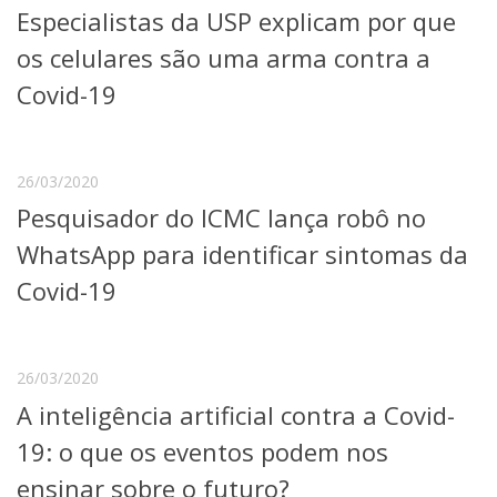
Especialistas da USP explicam por que
Telefones e Mapas
Pessoas
os celulares são uma arma contra a
Ensino
Covid-19
Graduação
Pós-Graduação
Educação a distância
Cursos de Extensão
26/03/2020
Pesquisador do ICMC lança robô no
Pesquisa e Inovação
Linhas de Pesquisa
WhatsApp para identificar sintomas da
Centros, Núcleos e Projetos em Rede
Covid-19
Pós-doutorado
Iniciação Científica
Transferência de Tecnologia
Empresas Juniores
26/03/2020
Extensão à Comunidade
A inteligência artificial contra a Covid-
Projetos, Programas e Cursos
19: o que os eventos podem nos
Artes, Cultura e Esportes
Museus e Espaços Interativos
ensinar sobre o futuro?