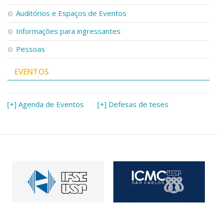
Serviços
Auditórios e Espaços de Eventos
Bibliotecas
Apoio ao Estudante
Informações para ingressantes
Segurança, Trânsito e Prevenção
Pessoas
RH, Administrativo e Financeiro
Outros serviços
EVENTOS
Comunicação
Assessorias e Mídias
Aplicativos e Sites
[+] Agenda de Eventos
[+] Defesas de teses
Jornal da USP
Agenda de Eventos
Defesa de Teses