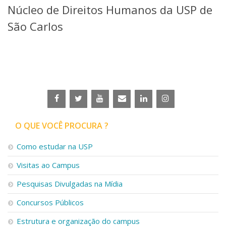
Núcleo de Direitos Humanos da USP de
Telefones e Mapas
Pessoas
São Carlos
Ensino
Graduação
Pós-Graduação
Educação a distância
Cursos de Extensão
Pesquisa e Inovação
Linhas de Pesquisa
Centros, Núcleos e Projetos em Rede
O QUE VOCÊ PROCURA ?
Pós-doutorado
Iniciação Científica
Como estudar na USP
Transferência de Tecnologia
Visitas ao Campus
Empresas Juniores
Extensão à Comunidade
Pesquisas Divulgadas na Mídia
Projetos, Programas e Cursos
Concursos Públicos
Artes, Cultura e Esportes
Museus e Espaços Interativos
Estrutura e organização do campus