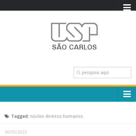
PORTAL USP
WEBMAIL
NEWSLETTER
VIDEOCAST
SISTEMAS USP
TRANSPARÊNCIA
OUVIDORIA
CONTATO
Sobre o Campus
ENGLISH
Tagged:
núcleo direitos humanos
Escola, Institutos e Órgãos
Conselho Gestor e Dirigentes
Núcleos e Comissões
30/05/2023
História e Números