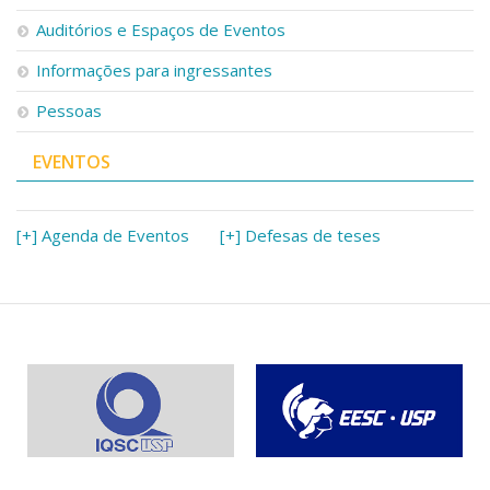
Serviços
Auditórios e Espaços de Eventos
Bibliotecas
Apoio ao Estudante
Informações para ingressantes
Segurança, Trânsito e Prevenção
Pessoas
RH, Administrativo e Financeiro
Outros serviços
EVENTOS
Comunicação
Assessorias e Mídias
Aplicativos e Sites
[+] Agenda de Eventos
[+] Defesas de teses
Jornal da USP
Agenda de Eventos
Defesa de Teses