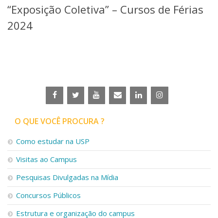
“Exposição Coletiva” – Cursos de Férias
Telefones e Mapas
Pessoas
2024
Ensino
Graduação
Pós-Graduação
Educação a distância
Cursos de Extensão
Pesquisa e Inovação
Linhas de Pesquisa
Centros, Núcleos e Projetos em Rede
O QUE VOCÊ PROCURA ?
Pós-doutorado
Iniciação Científica
Como estudar na USP
Transferência de Tecnologia
Visitas ao Campus
Empresas Juniores
Extensão à Comunidade
Pesquisas Divulgadas na Mídia
Projetos, Programas e Cursos
Concursos Públicos
Artes, Cultura e Esportes
Museus e Espaços Interativos
Estrutura e organização do campus