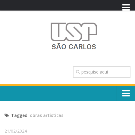
PORTAL USP
WEBMAIL
NEWSLETTER
VIDEOCAST
SISTEMAS USP
TRANSPARÊNCIA
OUVIDORIA
CONTATO
Sobre o Campus
ENGLISH
Tagged:
obras artísticas
Escola, Institutos e Órgãos
Conselho Gestor e Dirigentes
Núcleos e Comissões
21/02/2024
História e Números