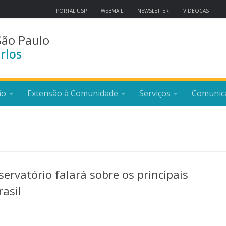
PORTAL USP
WEBMAIL
NEWSLETTER
VIDEOCAST
São Paulo
rlos
ão
Extensão à Comunidade
Serviços
Comunic
servatório falará sobre os principais
rasil