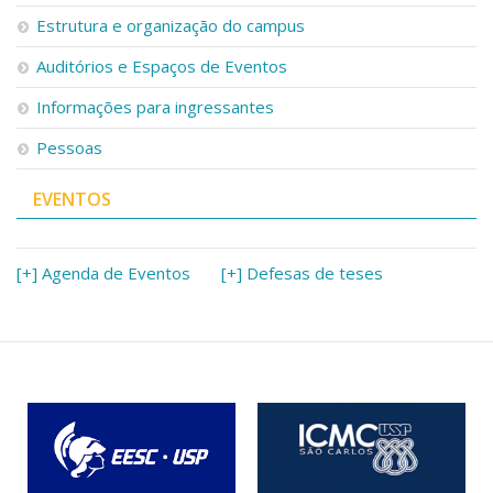
Serviços
Estrutura e organização do campus
Bibliotecas
Auditórios e Espaços de Eventos
Apoio ao Estudante
Segurança, Trânsito e Prevenção
Informações para ingressantes
RH, Administrativo e Financeiro
Outros serviços
Pessoas
Comunicação
EVENTOS
Assessorias e Mídias
Aplicativos e Sites
Jornal da USP
Agenda de Eventos
[+] Agenda de Eventos
[+] Defesas de teses
Defesa de Teses