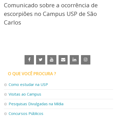
Comunicado sobre a ocorrência de
Telefones e Mapas
Pessoas
escorpiões no Campus USP de São
Ensino
Carlos
Graduação
Pós-Graduação
Educação a distância
Cursos de Extensão
Pesquisa e Inovação
Linhas de Pesquisa
Centros, Núcleos e Projetos em Rede
Pós-doutorado
O QUE VOCÊ PROCURA ?
Iniciação Científica
Transferência de Tecnologia
Como estudar na USP
Empresas Juniores
Extensão à Comunidade
Visitas ao Campus
Projetos, Programas e Cursos
Pesquisas Divulgadas na Mídia
Artes, Cultura e Esportes
Museus e Espaços Interativos
Concursos Públicos