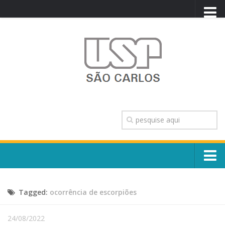
PORTAL USP
WEBMAIL
NEWSLETTER
VIDEOCAST
SISTEMAS USP
TRANSPARÊNCIA
OUVIDORIA
CONTATO
Sobre o Campus
ENGLISH
Tagged:
ocorrência de escorpiões
Escola, Institutos e Órgãos
Conselho Gestor e Dirigentes
Núcleos e Comissões
24/08/2022
História e Números