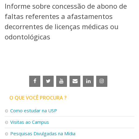
Informe sobre concessão de abono de
Telefones e Mapas
Pessoas
faltas referentes a afastamentos
Ensino
decorrentes de licenças médicas ou
Graduação
odontológicas
Pós-Graduação
Educação a distância
Cursos de Extensão
Pesquisa e Inovação
Linhas de Pesquisa
Centros, Núcleos e Projetos em Rede
Pós-doutorado
Iniciação Científica
Transferência de Tecnologia
O QUE VOCÊ PROCURA ?
Empresas Juniores
Extensão à Comunidade
Como estudar na USP
Projetos, Programas e Cursos
Visitas ao Campus
Artes, Cultura e Esportes
Museus e Espaços Interativos
Pesquisas Divulgadas na Mídia