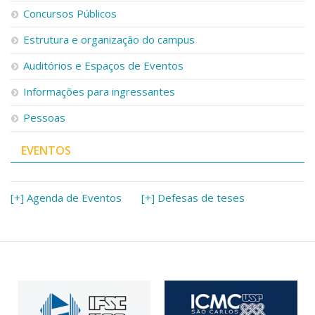
Serviços
Concursos Públicos
Bibliotecas
Estrutura e organização do campus
Apoio ao Estudante
Segurança, Trânsito e Prevenção
Auditórios e Espaços de Eventos
RH, Administrativo e Financeiro
Outros serviços
Informações para ingressantes
Comunicação
Pessoas
Assessorias e Mídias
Aplicativos e Sites
EVENTOS
Jornal da USP
Agenda de Eventos
Defesa de Teses
[+] Agenda de Eventos
[+] Defesas de teses