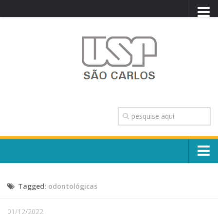
PORTAL USP
WEBMAIL
NEWSLETTER
VIDEOCAST
SISTEMAS USP
TRANSPARÊNCIA
OUVIDORIA
CONTATO
Sobre o Campus
ENGLISH
Tagged:
odontológicas
Escola, Institutos e Órgãos
Conselho Gestor e Dirigentes
Núcleos e Comissões
01/12/2022
História e Números