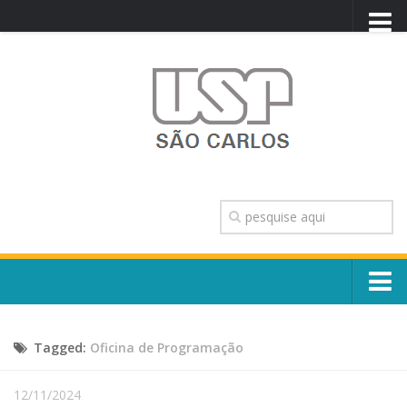
PORTAL USP
WEBMAIL
NEWSLETTER
VIDEOCAST
SISTEMAS USP
TRANSPARÊNCIA
OUVIDORIA
CONTATO
Sobre o Campus
ENGLISH
Tagged:
Oficina de Programação
Escola, Institutos e Órgãos
Conselho Gestor e Dirigentes
Núcleos e Comissões
12/11/2024
História e Números