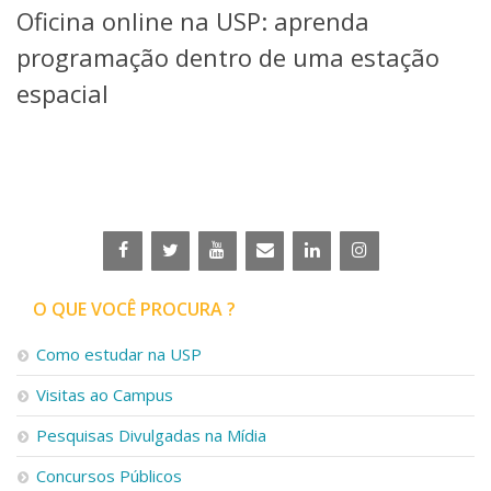
Oficina online na USP: aprenda
Telefones e Mapas
Pessoas
programação dentro de uma estação
Ensino
espacial
Graduação
Pós-Graduação
Educação a distância
Cursos de Extensão
Pesquisa e Inovação
Linhas de Pesquisa
Centros, Núcleos e Projetos em Rede
Pós-doutorado
O QUE VOCÊ PROCURA ?
Iniciação Científica
Transferência de Tecnologia
Como estudar na USP
Empresas Juniores
Extensão à Comunidade
Visitas ao Campus
Projetos, Programas e Cursos
Pesquisas Divulgadas na Mídia
Artes, Cultura e Esportes
Museus e Espaços Interativos
Concursos Públicos