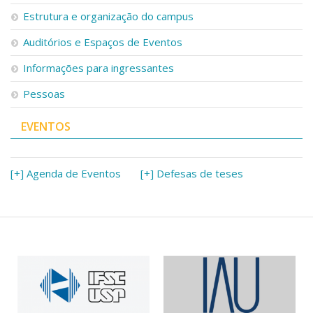
Serviços
Estrutura e organização do campus
Bibliotecas
Auditórios e Espaços de Eventos
Apoio ao Estudante
Segurança, Trânsito e Prevenção
Informações para ingressantes
RH, Administrativo e Financeiro
Outros serviços
Pessoas
Comunicação
EVENTOS
Assessorias e Mídias
Aplicativos e Sites
Jornal da USP
Agenda de Eventos
[+] Agenda de Eventos
[+] Defesas de teses
Defesa de Teses