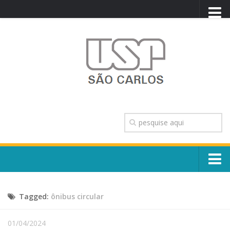
PORTAL USP
WEBMAIL
NEWSLETTER
VIDEOCAST
SISTEMAS USP
TRANSPARÊNCIA
OUVIDORIA
CONTATO
Sobre o Campus
ENGLISH
Tagged:
ônibus circular
Escola, Institutos e Órgãos
Conselho Gestor e Dirigentes
Núcleos e Comissões
01/04/2024
História e Números