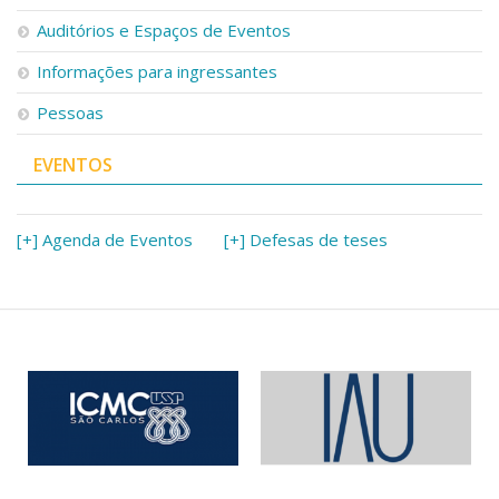
Serviços
Auditórios e Espaços de Eventos
Bibliotecas
Apoio ao Estudante
Informações para ingressantes
Segurança, Trânsito e Prevenção
Pessoas
RH, Administrativo e Financeiro
Outros serviços
EVENTOS
Comunicação
Assessorias e Mídias
Aplicativos e Sites
[+] Agenda de Eventos
[+] Defesas de teses
Jornal da USP
Agenda de Eventos
Defesa de Teses