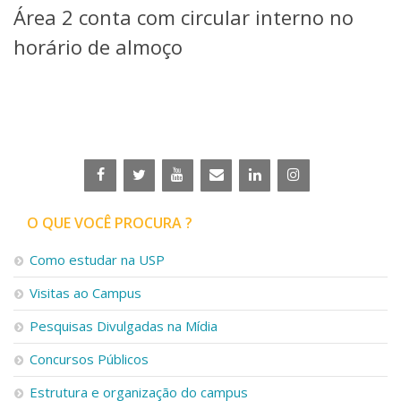
Área 2 conta com circular interno no
Telefones e Mapas
Pessoas
horário de almoço
Ensino
Graduação
Pós-Graduação
Educação a distância
Cursos de Extensão
Pesquisa e Inovação
Linhas de Pesquisa
Centros, Núcleos e Projetos em Rede
O QUE VOCÊ PROCURA ?
Pós-doutorado
Iniciação Científica
Como estudar na USP
Transferência de Tecnologia
Visitas ao Campus
Empresas Juniores
Extensão à Comunidade
Pesquisas Divulgadas na Mídia
Projetos, Programas e Cursos
Concursos Públicos
Artes, Cultura e Esportes
Museus e Espaços Interativos
Estrutura e organização do campus