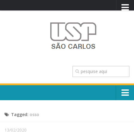
PORTAL USP
WEBMAIL
NEWSLETTER
VIDEOCAST
SISTEMAS USP
TRANSPARÊNCIA
OUVIDORIA
CONTATO
Sobre o Campus
ENGLISH
Tagged:
osso
Escola, Institutos e Órgãos
Conselho Gestor e Dirigentes
Núcleos e Comissões
13/02/2020
História e Números