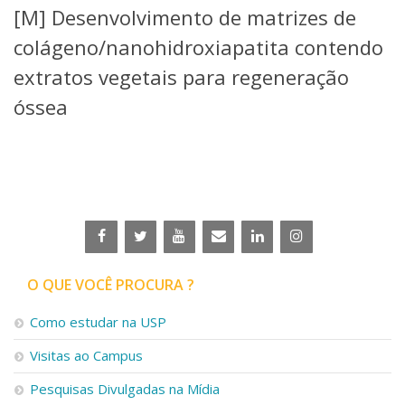
[M] Desenvolvimento de matrizes de
Telefones e Mapas
Pessoas
colágeno/nanohidroxiapatita contendo
Ensino
extratos vegetais para regeneração
Graduação
óssea
Pós-Graduação
Educação a distância
Cursos de Extensão
Pesquisa e Inovação
Linhas de Pesquisa
Centros, Núcleos e Projetos em Rede
Pós-doutorado
Iniciação Científica
Transferência de Tecnologia
O QUE VOCÊ PROCURA ?
Empresas Juniores
Extensão à Comunidade
Como estudar na USP
Projetos, Programas e Cursos
Visitas ao Campus
Artes, Cultura e Esportes
Museus e Espaços Interativos
Pesquisas Divulgadas na Mídia