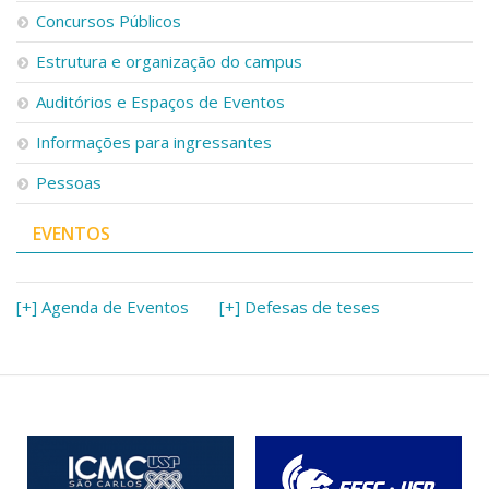
Serviços
Concursos Públicos
Bibliotecas
Estrutura e organização do campus
Apoio ao Estudante
Segurança, Trânsito e Prevenção
Auditórios e Espaços de Eventos
RH, Administrativo e Financeiro
Outros serviços
Informações para ingressantes
Comunicação
Pessoas
Assessorias e Mídias
Aplicativos e Sites
EVENTOS
Jornal da USP
Agenda de Eventos
Defesa de Teses
[+] Agenda de Eventos
[+] Defesas de teses