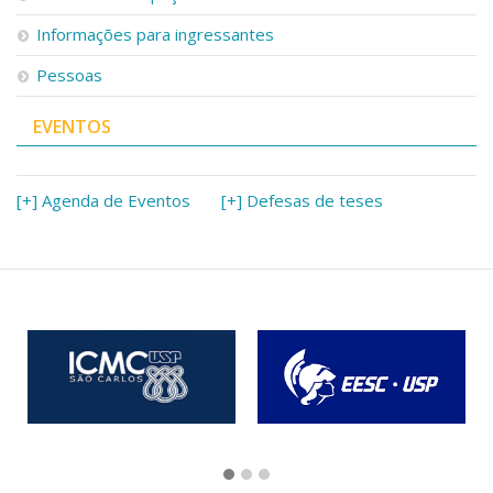
Serviços
Informações para ingressantes
Bibliotecas
Apoio ao Estudante
Pessoas
Segurança, Trânsito e Prevenção
RH, Administrativo e Financeiro
EVENTOS
Outros serviços
Comunicação
[+] Agenda de Eventos
[+] Defesas de teses
Assessorias e Mídias
Aplicativos e Sites
Jornal da USP
Agenda de Eventos
Defesa de Teses