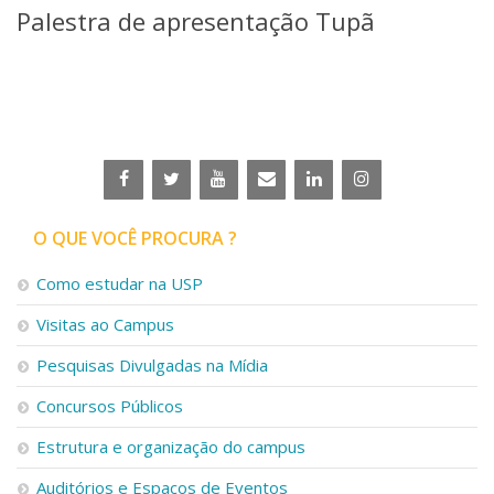
Palestra de apresentação Tupã
Telefones e Mapas
Pessoas
Ensino
Graduação
Pós-Graduação
Educação a distância
Cursos de Extensão
Pesquisa e Inovação
O QUE VOCÊ PROCURA ?
Linhas de Pesquisa
Centros, Núcleos e Projetos em Rede
Como estudar na USP
Pós-doutorado
Iniciação Científica
Visitas ao Campus
Transferência de Tecnologia
Empresas Juniores
Pesquisas Divulgadas na Mídia
Extensão à Comunidade
Concursos Públicos
Projetos, Programas e Cursos
Estrutura e organização do campus
Artes, Cultura e Esportes
Museus e Espaços Interativos
Auditórios e Espaços de Eventos