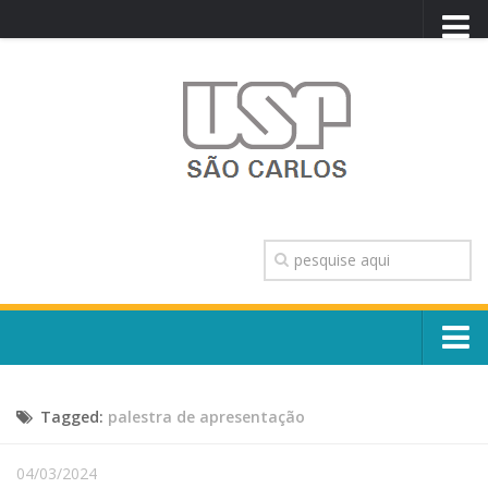
PORTAL USP
WEBMAIL
NEWSLETTER
VIDEOCAST
SISTEMAS USP
TRANSPARÊNCIA
OUVIDORIA
CONTATO
Sobre o Campus
ENGLISH
Tagged:
palestra de apresentação
Escola, Institutos e Órgãos
Conselho Gestor e Dirigentes
Núcleos e Comissões
04/03/2024
História e Números