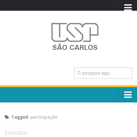
PORTAL USP
WEBMAIL
NEWSLETTER
VIDEOCAST
SISTEMAS USP
TRANSPARÊNCIA
OUVIDORIA
CONTATO
Sobre o Campus
ENGLISH
Tagged:
participação
Escola, Institutos e Órgãos
Conselho Gestor e Dirigentes
Núcleos e Comissões
21/02/2020
História e Números