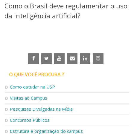
Como o Brasil deve regulamentar o uso
Telefones e Mapas
Pessoas
da inteligência artificial?
Ensino
Graduação
Pós-Graduação
Educação a distância
Cursos de Extensão
Pesquisa e Inovação
Linhas de Pesquisa
Centros, Núcleos e Projetos em Rede
O QUE VOCÊ PROCURA ?
Pós-doutorado
Iniciação Científica
Como estudar na USP
Transferência de Tecnologia
Visitas ao Campus
Empresas Juniores
Extensão à Comunidade
Pesquisas Divulgadas na Mídia
Projetos, Programas e Cursos
Concursos Públicos
Artes, Cultura e Esportes
Museus e Espaços Interativos
Estrutura e organização do campus