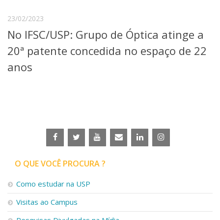
Serviços
23/02/2023
Bibliotecas
Apoio ao Estudante
No IFSC/USP: Grupo de Óptica atinge a
Segurança, Trânsito e Prevenção
20ª patente concedida no espaço de 22
RH, Administrativo e Financeiro
Outros serviços
anos
Comunicação
Assessorias e Mídias
Aplicativos e Sites
Jornal da USP
Agenda de Eventos
Defesa de Teses
O QUE VOCÊ PROCURA ?
Como estudar na USP
Visitas ao Campus
Pesquisas Divulgadas na Mídia