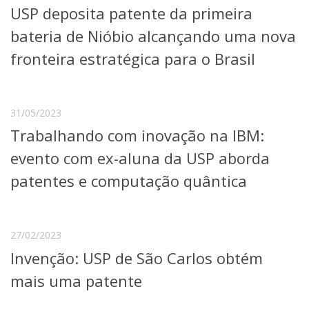
USP deposita patente da primeira
Telefones e Mapas
Pessoas
bateria de Nióbio alcançando uma nova
Ensino
fronteira estratégica para o Brasil
Graduação
Pós-Graduação
Educação a distância
Cursos de Extensão
31/05/2023
Trabalhando com inovação na IBM:
Pesquisa e Inovação
Linhas de Pesquisa
evento com ex-aluna da USP aborda
Centros, Núcleos e Projetos em Rede
patentes e computação quântica
Pós-doutorado
Iniciação Científica
Transferência de Tecnologia
Empresas Juniores
27/02/2023
Extensão à Comunidade
Invenção: USP de São Carlos obtém
Projetos, Programas e Cursos
mais uma patente
Artes, Cultura e Esportes
Museus e Espaços Interativos