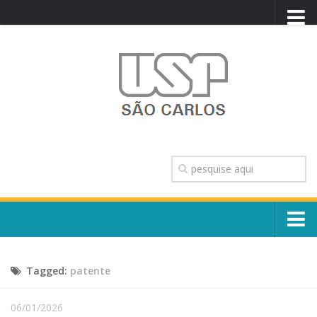
PORTAL USP
WEBMAIL
NEWSLETTER
VIDEOCAST
SISTEMAS USP
TRANSPARÊNCIA
OUVIDORIA
CONTATO
Sobre o Campus
ENGLISH
Tagged:
patente
Escola, Institutos e Órgãos
Conselho Gestor e Dirigentes
Núcleos e Comissões
06/01/2026
História e Números