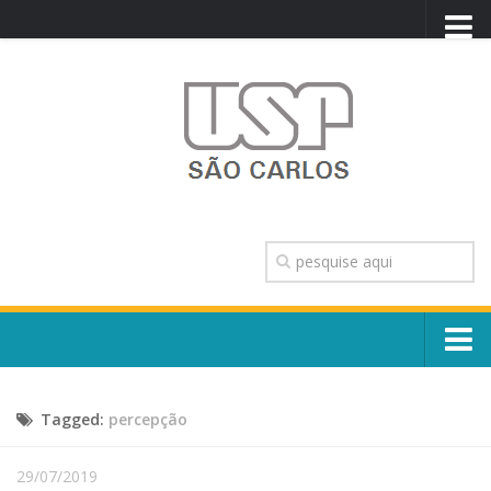
PORTAL USP
WEBMAIL
NEWSLETTER
VIDEOCAST
SISTEMAS USP
TRANSPARÊNCIA
OUVIDORIA
CONTATO
Sobre o Campus
ENGLISH
Tagged:
percepção
Escola, Institutos e Órgãos
Conselho Gestor e Dirigentes
Núcleos e Comissões
29/07/2019
História e Números