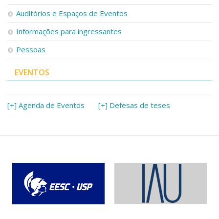
Serviços
Auditórios e Espaços de Eventos
Bibliotecas
Apoio ao Estudante
Informações para ingressantes
Segurança, Trânsito e Prevenção
Pessoas
RH, Administrativo e Financeiro
Outros serviços
EVENTOS
Comunicação
Assessorias e Mídias
Aplicativos e Sites
[+] Agenda de Eventos
[+] Defesas de teses
Jornal da USP
Agenda de Eventos
Defesa de Teses