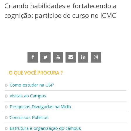
Criando habilidades e fortalecendo a
Telefones e Mapas
Pessoas
cognição: participe de curso no ICMC
Ensino
Graduação
Pós-Graduação
Educação a distância
Cursos de Extensão
Pesquisa e Inovação
Linhas de Pesquisa
Centros, Núcleos e Projetos em Rede
O QUE VOCÊ PROCURA ?
Pós-doutorado
Iniciação Científica
Como estudar na USP
Transferência de Tecnologia
Visitas ao Campus
Empresas Juniores
Extensão à Comunidade
Pesquisas Divulgadas na Mídia
Projetos, Programas e Cursos
Concursos Públicos
Artes, Cultura e Esportes
Museus e Espaços Interativos
Estrutura e organização do campus