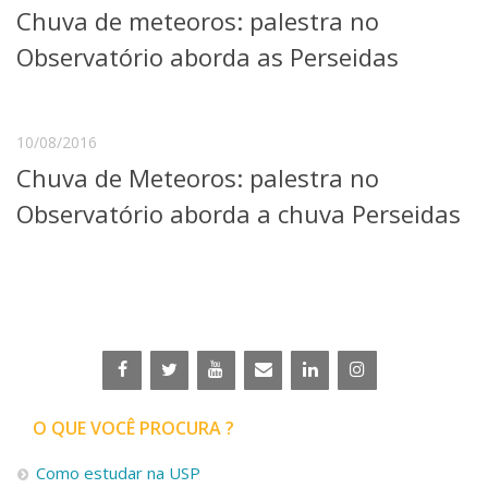
Chuva de meteoros: palestra no
Telefones e Mapas
Pessoas
Observatório aborda as Perseidas
Ensino
Graduação
Pós-Graduação
10/08/2016
Educação a distância
Chuva de Meteoros: palestra no
Cursos de Extensão
Observatório aborda a chuva Perseidas
Pesquisa e Inovação
Linhas de Pesquisa
Centros, Núcleos e Projetos em Rede
Pós-doutorado
Iniciação Científica
Transferência de Tecnologia
Empresas Juniores
Extensão à Comunidade
Projetos, Programas e Cursos
O QUE VOCÊ PROCURA ?
Artes, Cultura e Esportes
Museus e Espaços Interativos
Como estudar na USP