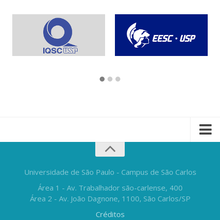
Universidade de São Paulo - Campus de São Carlos
Área 1 - Av. Trabalhador são-carlense, 400
Área 2 - Av. João Dagnone, 1100, São Carlos/SP
Créditos