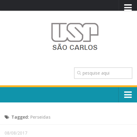
PORTAL USP
WEBMAIL
NEWSLETTER
VIDEOCAST
SISTEMAS USP
TRANSPARÊNCIA
OUVIDORIA
CONTATO
Sobre o Campus
ENGLISH
Tagged:
Perseidas
Escola, Institutos e Órgãos
Conselho Gestor e Dirigentes
Núcleos e Comissões
08/08/2017
História e Números