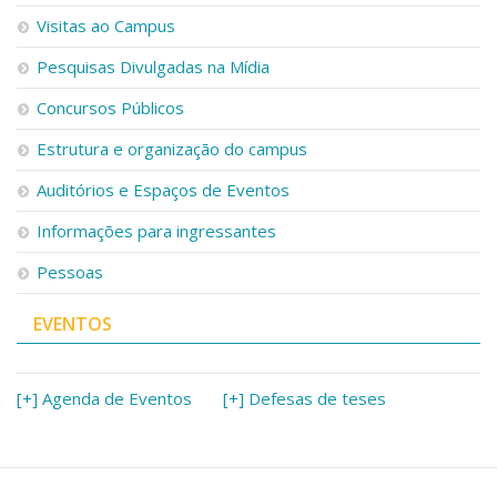
Serviços
Visitas ao Campus
Bibliotecas
Pesquisas Divulgadas na Mídia
Apoio ao Estudante
Segurança, Trânsito e Prevenção
Concursos Públicos
RH, Administrativo e Financeiro
Outros serviços
Estrutura e organização do campus
Comunicação
Auditórios e Espaços de Eventos
Assessorias e Mídias
Aplicativos e Sites
Informações para ingressantes
Jornal da USP
Pessoas
Agenda de Eventos
Defesa de Teses
EVENTOS
[+] Agenda de Eventos
[+] Defesas de teses