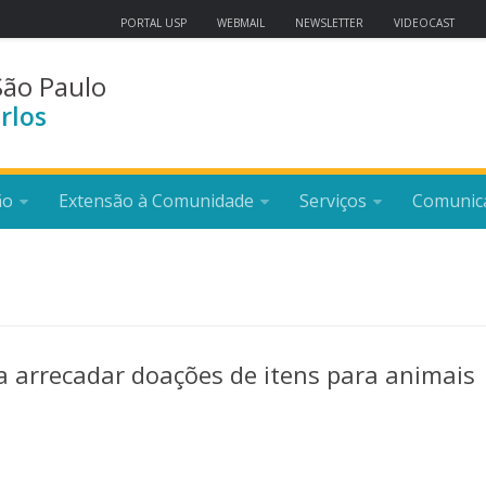
PORTAL USP
WEBMAIL
NEWSLETTER
VIDEOCAST
São Paulo
rlos
ão
Extensão à Comunidade
Serviços
Comunic
a arrecadar doações de itens para animais