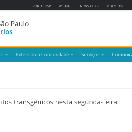
PORTAL USP
WEBMAIL
NEWSLETTER
VIDEOCAST
São Paulo
rlos
ão
Extensão à Comunidade
Serviços
Comunic
tos transgênicos nesta segunda-feira