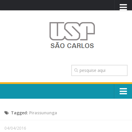
PORTAL USP
WEBMAIL
NEWSLETTER
VIDEOCAST
SISTEMAS USP
TRANSPARÊNCIA
OUVIDORIA
CONTATO
Sobre o Campus
ENGLISH
Tagged:
Pirassununga
Escola, Institutos e Órgãos
Conselho Gestor e Dirigentes
Núcleos e Comissões
04/04/2016
História e Números