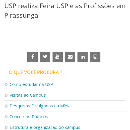
USP realiza Feira USP e as Profissões em
Telefones e Mapas
Pessoas
Pirassunga
Ensino
Graduação
Pós-Graduação
Educação a distância
Cursos de Extensão
Pesquisa e Inovação
Linhas de Pesquisa
Centros, Núcleos e Projetos em Rede
O QUE VOCÊ PROCURA ?
Pós-doutorado
Iniciação Científica
Como estudar na USP
Transferência de Tecnologia
Visitas ao Campus
Empresas Juniores
Extensão à Comunidade
Pesquisas Divulgadas na Mídia
Projetos, Programas e Cursos
Concursos Públicos
Artes, Cultura e Esportes
Museus e Espaços Interativos
Estrutura e organização do campus