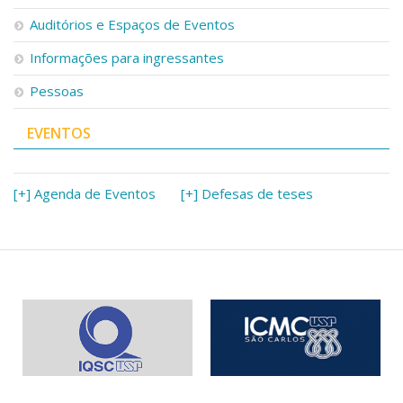
Serviços
Auditórios e Espaços de Eventos
Bibliotecas
Apoio ao Estudante
Informações para ingressantes
Segurança, Trânsito e Prevenção
Pessoas
RH, Administrativo e Financeiro
Outros serviços
EVENTOS
Comunicação
Assessorias e Mídias
Aplicativos e Sites
[+] Agenda de Eventos
[+] Defesas de teses
Jornal da USP
Agenda de Eventos
Defesa de Teses