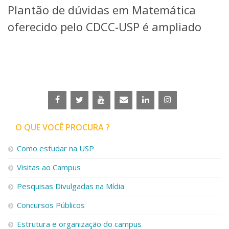
Plantão de dúvidas em Matemática
Telefones e Mapas
Pessoas
oferecido pelo CDCC-USP é ampliado
Ensino
Graduação
Pós-Graduação
Educação a distância
Cursos de Extensão
Pesquisa e Inovação
Linhas de Pesquisa
Centros, Núcleos e Projetos em Rede
O QUE VOCÊ PROCURA ?
Pós-doutorado
Iniciação Científica
Como estudar na USP
Transferência de Tecnologia
Visitas ao Campus
Empresas Juniores
Extensão à Comunidade
Pesquisas Divulgadas na Mídia
Projetos, Programas e Cursos
Concursos Públicos
Artes, Cultura e Esportes
Museus e Espaços Interativos
Estrutura e organização do campus