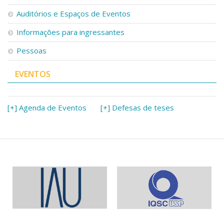
Serviços
Auditórios e Espaços de Eventos
Bibliotecas
Apoio ao Estudante
Informações para ingressantes
Segurança, Trânsito e Prevenção
Pessoas
RH, Administrativo e Financeiro
Outros serviços
EVENTOS
Comunicação
Assessorias e Mídias
Aplicativos e Sites
[+] Agenda de Eventos
[+] Defesas de teses
Jornal da USP
Agenda de Eventos
Defesa de Teses