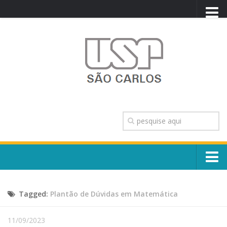
PORTAL USP
WEBMAIL
NEWSLETTER
VIDEOCAST
SISTEMAS USP
TRANSPARÊNCIA
OUVIDORIA
CONTATO
Sobre o Campus
ENGLISH
Tagged:
Plantão de Dúvidas em Matemática
Escola, Institutos e Órgãos
Conselho Gestor e Dirigentes
Núcleos e Comissões
11/09/2023
História e Números