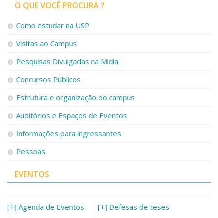
Serviços
O QUE VOCÊ PROCURA ?
Bibliotecas
Como estudar na USP
Apoio ao Estudante
Segurança, Trânsito e Prevenção
Visitas ao Campus
RH, Administrativo e Financeiro
Outros serviços
Pesquisas Divulgadas na Mídia
Comunicação
Concursos Públicos
Assessorias e Mídias
Estrutura e organização do campus
Aplicativos e Sites
Jornal da USP
Auditórios e Espaços de Eventos
Agenda de Eventos
Defesa de Teses
Informações para ingressantes
Pessoas
EVENTOS
[+] Agenda de Eventos
[+] Defesas de teses