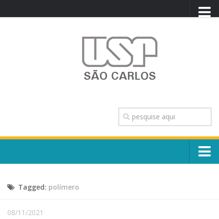
PORTAL USP
WEBMAIL
NEWSLETTER
VIDEOCAST
SISTEMAS USP
TRANSPARÊNCIA
OUVIDORIA
CONTATO
Sobre o Campus
ENGLISH
Tagged:
polímero
Escola, Institutos e Órgãos
Conselho Gestor e Dirigentes
Núcleos e Comissões
08/11/2021
História e Números