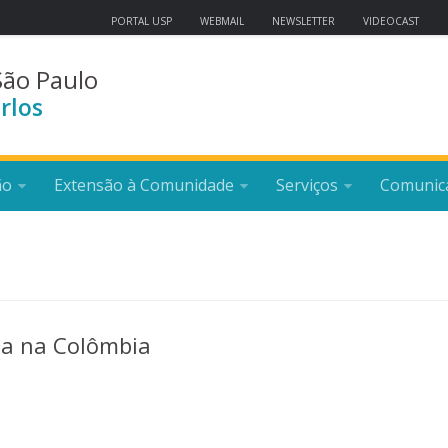
PORTAL USP
WEBMAIL
NEWSLETTER
VIDEOCAST
São Paulo
rlos
ão
Extensão à Comunidade
Serviços
Comunic
rda na Colômbia