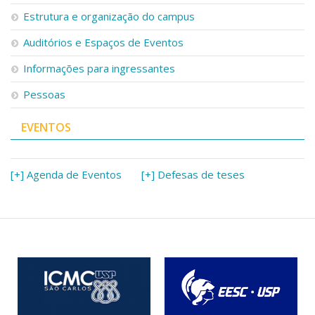
Serviços
Estrutura e organização do campus
Bibliotecas
Auditórios e Espaços de Eventos
Apoio ao Estudante
Segurança, Trânsito e Prevenção
Informações para ingressantes
RH, Administrativo e Financeiro
Outros serviços
Pessoas
Comunicação
EVENTOS
Assessorias e Mídias
Aplicativos e Sites
Jornal da USP
Agenda de Eventos
[+] Agenda de Eventos
[+] Defesas de teses
Defesa de Teses