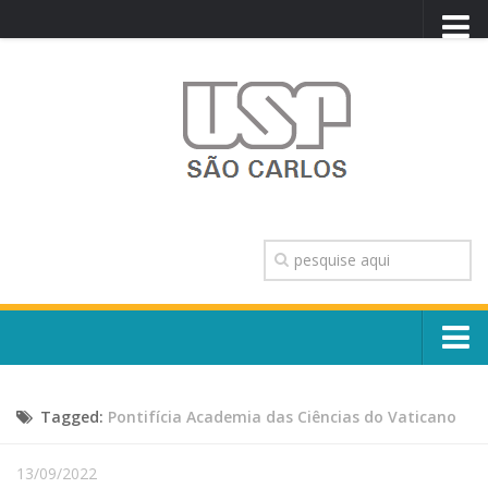
PORTAL USP
WEBMAIL
NEWSLETTER
VIDEOCAST
SISTEMAS USP
TRANSPARÊNCIA
OUVIDORIA
CONTATO
Sobre o Campus
ENGLISH
Tagged:
Pontifícia Academia das Ciências do Vaticano
Escola, Institutos e Órgãos
Conselho Gestor e Dirigentes
Núcleos e Comissões
13/09/2022
História e Números