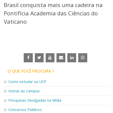
Brasil conquista mais uma cadeira na
Telefones e Mapas
Pessoas
Pontifícia Academia das Ciências do
Ensino
Vaticano
Graduação
Pós-Graduação
Educação a distância
Cursos de Extensão
Pesquisa e Inovação
Linhas de Pesquisa
Centros, Núcleos e Projetos em Rede
Pós-doutorado
O QUE VOCÊ PROCURA ?
Iniciação Científica
Transferência de Tecnologia
Como estudar na USP
Empresas Juniores
Extensão à Comunidade
Visitas ao Campus
Projetos, Programas e Cursos
Pesquisas Divulgadas na Mídia
Artes, Cultura e Esportes
Museus e Espaços Interativos
Concursos Públicos