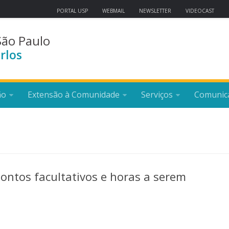
PORTAL USP
WEBMAIL
NEWSLETTER
VIDEOCAST
São Paulo
rlos
ão
Extensão à Comunidade
Serviços
Comunic
pontos facultativos e horas a serem