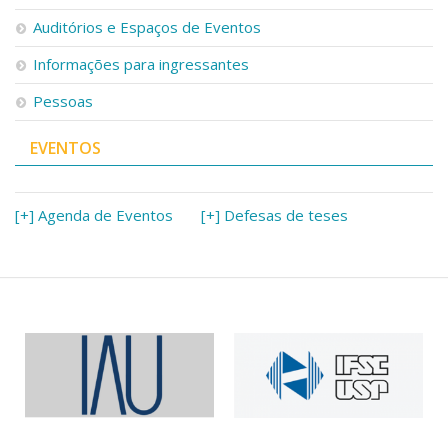
Serviços
Auditórios e Espaços de Eventos
Bibliotecas
Apoio ao Estudante
Informações para ingressantes
Segurança, Trânsito e Prevenção
Pessoas
RH, Administrativo e Financeiro
Outros serviços
EVENTOS
Comunicação
Assessorias e Mídias
Aplicativos e Sites
[+] Agenda de Eventos
[+] Defesas de teses
Jornal da USP
Agenda de Eventos
Defesa de Teses