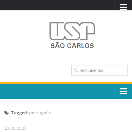
PORTAL USP
WEBMAIL
NEWSLETTER
VIDEOCAST
SISTEMAS USP
TRANSPARÊNCIA
OUVIDORIA
CONTATO
Sobre o Campus
ENGLISH
Tagged:
português
Escola, Institutos e Órgãos
Conselho Gestor e Dirigentes
Núcleos e Comissões
20/05/2025
História e Números