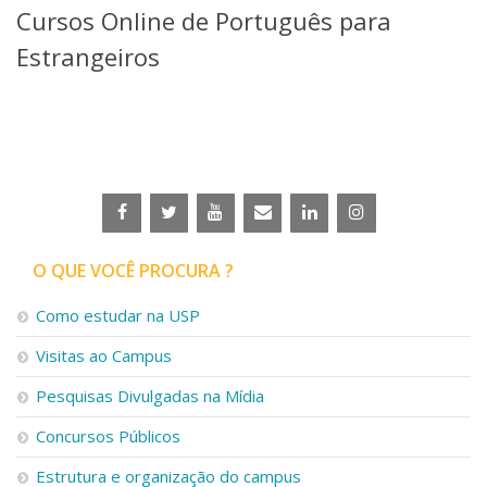
Cursos Online de Português para
Telefones e Mapas
Pessoas
Estrangeiros
Ensino
Graduação
Pós-Graduação
Educação a distância
Cursos de Extensão
Pesquisa e Inovação
Linhas de Pesquisa
Centros, Núcleos e Projetos em Rede
O QUE VOCÊ PROCURA ?
Pós-doutorado
Iniciação Científica
Como estudar na USP
Transferência de Tecnologia
Visitas ao Campus
Empresas Juniores
Extensão à Comunidade
Pesquisas Divulgadas na Mídia
Projetos, Programas e Cursos
Concursos Públicos
Artes, Cultura e Esportes
Museus e Espaços Interativos
Estrutura e organização do campus