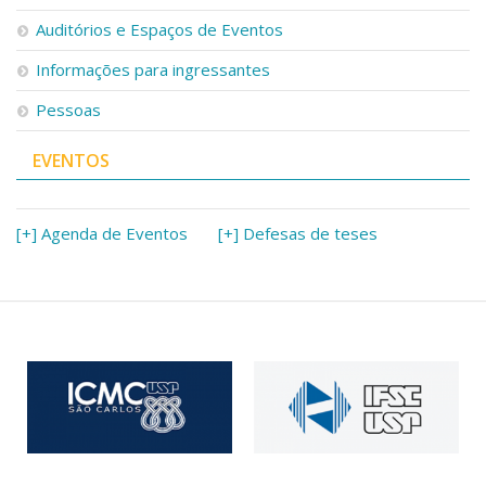
Serviços
Auditórios e Espaços de Eventos
Bibliotecas
Apoio ao Estudante
Informações para ingressantes
Segurança, Trânsito e Prevenção
Pessoas
RH, Administrativo e Financeiro
Outros serviços
EVENTOS
Comunicação
Assessorias e Mídias
Aplicativos e Sites
[+] Agenda de Eventos
[+] Defesas de teses
Jornal da USP
Agenda de Eventos
Defesa de Teses