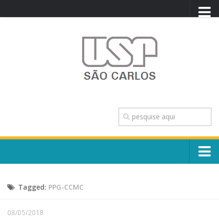
PORTAL USP
WEBMAIL
NEWSLETTER
VIDEOCAST
SISTEMAS USP
TRANSPARÊNCIA
OUVIDORIA
CONTATO
Sobre o Campus
ENGLISH
Tagged:
PPG-CCMC
Escola, Institutos e Órgãos
Conselho Gestor e Dirigentes
Núcleos e Comissões
08/05/2018
História e Números