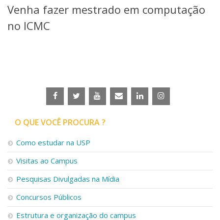
Venha fazer mestrado em computação
Telefones e Mapas
Pessoas
no ICMC
Ensino
Graduação
Pós-Graduação
Educação a distância
Cursos de Extensão
Pesquisa e Inovação
Linhas de Pesquisa
Centros, Núcleos e Projetos em Rede
O QUE VOCÊ PROCURA ?
Pós-doutorado
Iniciação Científica
Como estudar na USP
Transferência de Tecnologia
Visitas ao Campus
Empresas Juniores
Extensão à Comunidade
Pesquisas Divulgadas na Mídia
Projetos, Programas e Cursos
Concursos Públicos
Artes, Cultura e Esportes
Museus e Espaços Interativos
Estrutura e organização do campus