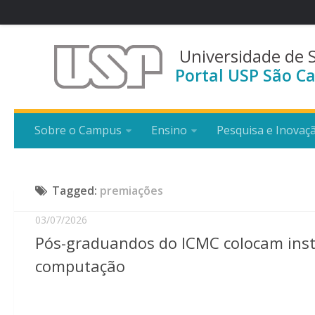
Universidade de 
Portal USP São Ca
Sobre o Campus
Ensino
Pesquisa e Inovaç
Tagged:
premiações
03/07/2026
Pós-graduandos do ICMC colocam inst
computação