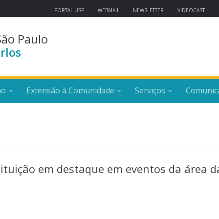
PORTAL USP
WEBMAIL
NEWSLETTER
VIDEOCAST
São Paulo
rlos
ão
Extensão à Comunidade
Serviços
Comunic
ituição em destaque em eventos da área d