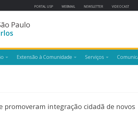
PORTAL USP
WEBMAIL
NEWSLETTER
VIDEOCAST
São Paulo
rlos
ão
Extensão à Comunidade
Serviços
Comunic
e promoveram integração cidadã de novos