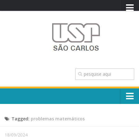
PORTAL USP
WEBMAIL
NEWSLETTER
VIDEOCAST
SISTEMAS USP
TRANSPARÊNCIA
OUVIDORIA
CONTATO
Sobre o Campus
ENGLISH
Tagged:
problemas matemáticos
Escola, Institutos e Órgãos
Conselho Gestor e Dirigentes
Núcleos e Comissões
18/09/2024
História e Números