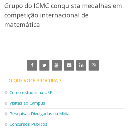
Grupo do ICMC conquista medalhas em
Telefones e Mapas
Pessoas
competição internacional de
Ensino
matemática
Graduação
Pós-Graduação
Educação a distância
Cursos de Extensão
Pesquisa e Inovação
Linhas de Pesquisa
Centros, Núcleos e Projetos em Rede
Pós-doutorado
O QUE VOCÊ PROCURA ?
Iniciação Científica
Transferência de Tecnologia
Como estudar na USP
Empresas Juniores
Extensão à Comunidade
Visitas ao Campus
Projetos, Programas e Cursos
Pesquisas Divulgadas na Mídia
Artes, Cultura e Esportes
Museus e Espaços Interativos
Concursos Públicos