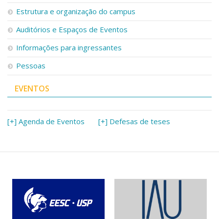
Serviços
Estrutura e organização do campus
Bibliotecas
Auditórios e Espaços de Eventos
Apoio ao Estudante
Segurança, Trânsito e Prevenção
Informações para ingressantes
RH, Administrativo e Financeiro
Outros serviços
Pessoas
Comunicação
EVENTOS
Assessorias e Mídias
Aplicativos e Sites
Jornal da USP
Agenda de Eventos
[+] Agenda de Eventos
[+] Defesas de teses
Defesa de Teses