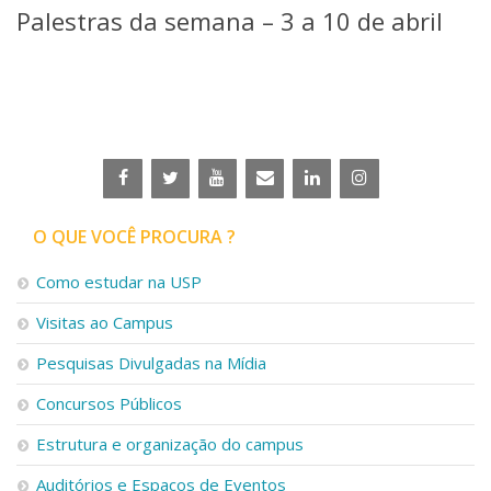
Palestras da semana – 3 a 10 de abril
Telefones e Mapas
Pessoas
Ensino
Graduação
Pós-Graduação
Educação a distância
Cursos de Extensão
Pesquisa e Inovação
O QUE VOCÊ PROCURA ?
Linhas de Pesquisa
Centros, Núcleos e Projetos em Rede
Como estudar na USP
Pós-doutorado
Iniciação Científica
Visitas ao Campus
Transferência de Tecnologia
Empresas Juniores
Pesquisas Divulgadas na Mídia
Extensão à Comunidade
Concursos Públicos
Projetos, Programas e Cursos
Estrutura e organização do campus
Artes, Cultura e Esportes
Museus e Espaços Interativos
Auditórios e Espaços de Eventos