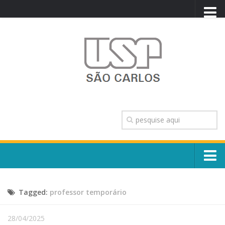
PORTAL USP
WEBMAIL
NEWSLETTER
VIDEOCAST
SISTEMAS USP
TRANSPARÊNCIA
OUVIDORIA
CONTATO
Sobre o Campus
ENGLISH
Tagged:
professor temporário
Escola, Institutos e Órgãos
Conselho Gestor e Dirigentes
Núcleos e Comissões
28/04/2025
História e Números