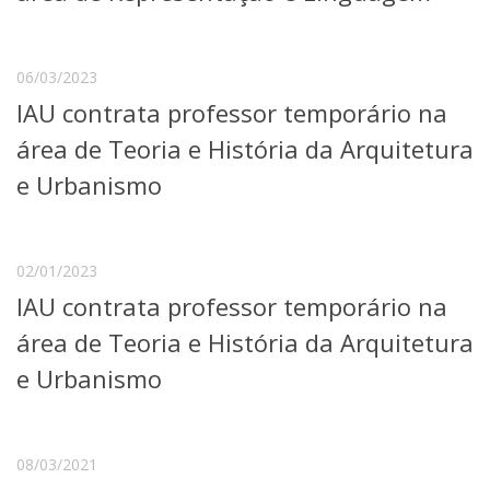
Serviços
Bibliotecas
Apoio ao Estudante
06/03/2023
Segurança, Trânsito e Prevenção
IAU contrata professor temporário na
RH, Administrativo e Financeiro
Outros serviços
área de Teoria e História da Arquitetura
Comunicação
e Urbanismo
Assessorias e Mídias
Aplicativos e Sites
Jornal da USP
Agenda de Eventos
02/01/2023
Defesa de Teses
IAU contrata professor temporário na
área de Teoria e História da Arquitetura
e Urbanismo
08/03/2021