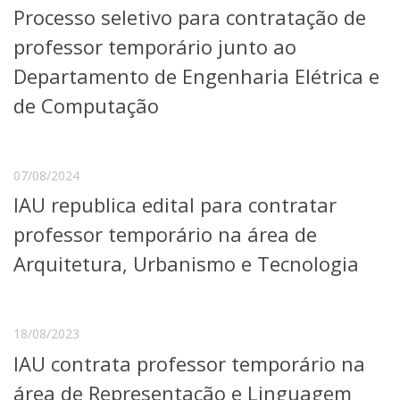
Processo seletivo para contratação de
Telefones e Mapas
Pessoas
professor temporário junto ao
Ensino
Departamento de Engenharia Elétrica e
Graduação
de Computação
Pós-Graduação
Educação a distância
Cursos de Extensão
Pesquisa e Inovação
07/08/2024
Linhas de Pesquisa
IAU republica edital para contratar
Centros, Núcleos e Projetos em Rede
professor temporário na área de
Pós-doutorado
Iniciação Científica
Arquitetura, Urbanismo e Tecnologia
Transferência de Tecnologia
Empresas Juniores
Extensão à Comunidade
18/08/2023
Projetos, Programas e Cursos
IAU contrata professor temporário na
Artes, Cultura e Esportes
Museus e Espaços Interativos
área de Representação e Linguagem