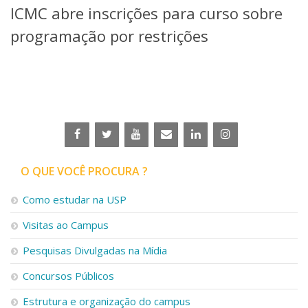
ICMC abre inscrições para curso sobre
Telefones e Mapas
Pessoas
programação por restrições
Ensino
Graduação
Pós-Graduação
Educação a distância
Cursos de Extensão
Pesquisa e Inovação
Linhas de Pesquisa
Centros, Núcleos e Projetos em Rede
O QUE VOCÊ PROCURA ?
Pós-doutorado
Iniciação Científica
Como estudar na USP
Transferência de Tecnologia
Visitas ao Campus
Empresas Juniores
Extensão à Comunidade
Pesquisas Divulgadas na Mídia
Projetos, Programas e Cursos
Concursos Públicos
Artes, Cultura e Esportes
Museus e Espaços Interativos
Estrutura e organização do campus