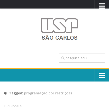
PORTAL USP
WEBMAIL
NEWSLETTER
VIDEOCAST
SISTEMAS USP
TRANSPARÊNCIA
OUVIDORIA
CONTATO
Sobre o Campus
ENGLISH
Tagged:
programação por restrições
Escola, Institutos e Órgãos
Conselho Gestor e Dirigentes
Núcleos e Comissões
10/10/2016
História e Números