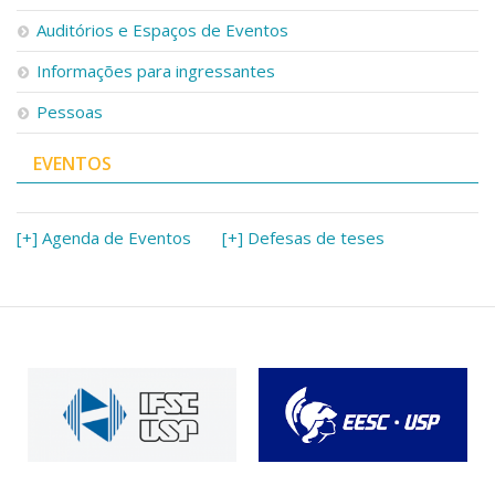
Serviços
Auditórios e Espaços de Eventos
Bibliotecas
Apoio ao Estudante
Informações para ingressantes
Segurança, Trânsito e Prevenção
Pessoas
RH, Administrativo e Financeiro
Outros serviços
EVENTOS
Comunicação
Assessorias e Mídias
Aplicativos e Sites
[+] Agenda de Eventos
[+] Defesas de teses
Jornal da USP
Agenda de Eventos
Defesa de Teses