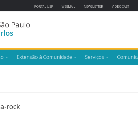
PORTAL USP
WEBMAIL
NEWSLETTER
VIDEOCAST
São Paulo
rlos
ão
Extensão à Comunidade
Serviços
Comunic
ba-rock