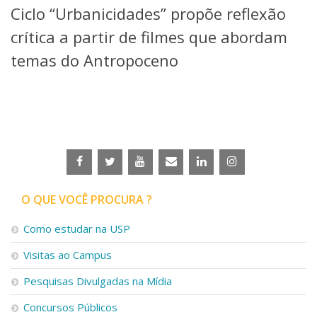
Ciclo “Urbanicidades” propõe reflexão
Telefones e Mapas
Pessoas
crítica a partir de filmes que abordam
Ensino
temas do Antropoceno
Graduação
Pós-Graduação
Educação a distância
Cursos de Extensão
Pesquisa e Inovação
Linhas de Pesquisa
Centros, Núcleos e Projetos em Rede
Pós-doutorado
O QUE VOCÊ PROCURA ?
Iniciação Científica
Transferência de Tecnologia
Como estudar na USP
Empresas Juniores
Extensão à Comunidade
Visitas ao Campus
Projetos, Programas e Cursos
Pesquisas Divulgadas na Mídia
Artes, Cultura e Esportes
Museus e Espaços Interativos
Concursos Públicos