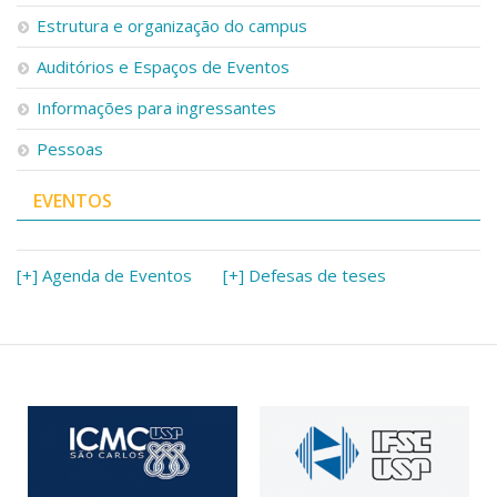
Serviços
Estrutura e organização do campus
Bibliotecas
Auditórios e Espaços de Eventos
Apoio ao Estudante
Segurança, Trânsito e Prevenção
Informações para ingressantes
RH, Administrativo e Financeiro
Outros serviços
Pessoas
Comunicação
EVENTOS
Assessorias e Mídias
Aplicativos e Sites
Jornal da USP
Agenda de Eventos
[+] Agenda de Eventos
[+] Defesas de teses
Defesa de Teses