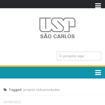
PORTAL USP
WEBMAIL
NEWSLETTER
VIDEOCAST
SISTEMAS USP
TRANSPARÊNCIA
OUVIDORIA
CONTATO
Sobre o Campus
ENGLISH
Tagged:
projeto Urbanicidades
Escola, Institutos e Órgãos
Conselho Gestor e Dirigentes
Núcleos e Comissões
20/08/2023
História e Números