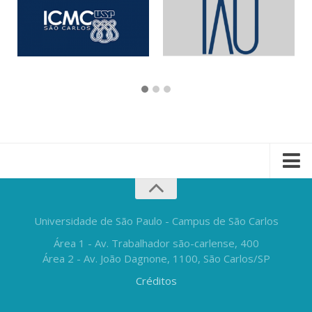
Universidade de São Paulo - Campus de São Carlos
Área 1 - Av. Trabalhador são-carlense, 400
Área 2 - Av. João Dagnone, 1100, São Carlos/SP
Créditos