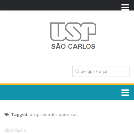
PORTAL USP
WEBMAIL
NEWSLETTER
VIDEOCAST
SISTEMAS USP
TRANSPARÊNCIA
OUVIDORIA
CONTATO
Sobre o Campus
ENGLISH
Tagged:
propriedades químicas
Escola, Institutos e Órgãos
Conselho Gestor e Dirigentes
Núcleos e Comissões
05/07/2018
História e Números