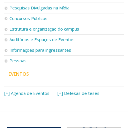
Serviços
Pesquisas Divulgadas na Mídia
Bibliotecas
Apoio ao Estudante
Concursos Públicos
Segurança, Trânsito e Prevenção
Estrutura e organização do campus
RH, Administrativo e Financeiro
Outros serviços
Auditórios e Espaços de Eventos
Comunicação
Informações para ingressantes
Assessorias e Mídias
Aplicativos e Sites
Pessoas
Jornal da USP
Agenda de Eventos
EVENTOS
Defesa de Teses
[+] Agenda de Eventos
[+] Defesas de teses