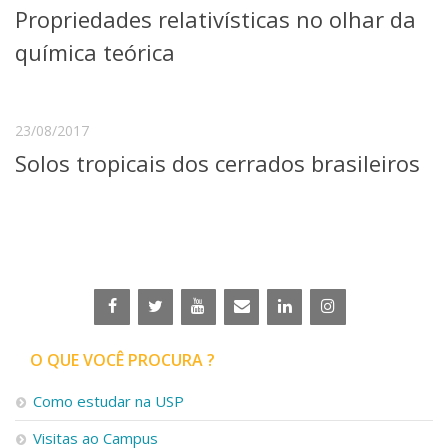
Propriedades relativísticas no olhar da
Telefones e Mapas
Pessoas
química teórica
Ensino
Graduação
Pós-Graduação
23/08/2017
Educação a distância
Solos tropicais dos cerrados brasileiros
Cursos de Extensão
Pesquisa e Inovação
Linhas de Pesquisa
Centros, Núcleos e Projetos em Rede
Pós-doutorado
Iniciação Científica
Transferência de Tecnologia
Empresas Juniores
Extensão à Comunidade
O QUE VOCÊ PROCURA ?
Projetos, Programas e Cursos
Como estudar na USP
Artes, Cultura e Esportes
Museus e Espaços Interativos
Visitas ao Campus