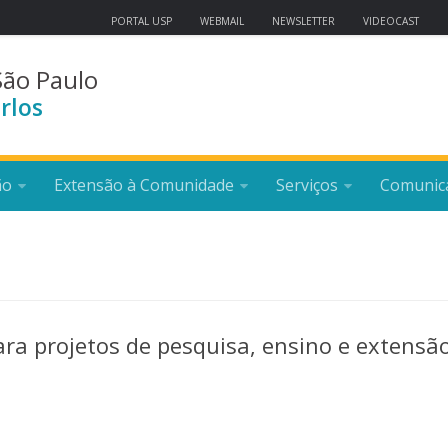
PORTAL USP
WEBMAIL
NEWSLETTER
VIDEOCAST
São Paulo
rlos
ão
Extensão à Comunidade
Serviços
Comunic
ara projetos de pesquisa, ensino e extensã