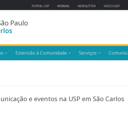
PORTAL USP
WEBMAIL
NEWSLETTER
VIDEOCAST
São Paulo
rlos
ão
Extensão à Comunidade
Serviços
Comunic
municação e eventos na USP em São Carlos