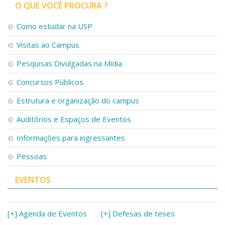
Serviços
O QUE VOCÊ PROCURA ?
Bibliotecas
Como estudar na USP
Apoio ao Estudante
Segurança, Trânsito e Prevenção
Visitas ao Campus
RH, Administrativo e Financeiro
Outros serviços
Pesquisas Divulgadas na Mídia
Comunicação
Concursos Públicos
Assessorias e Mídias
Estrutura e organização do campus
Aplicativos e Sites
Jornal da USP
Auditórios e Espaços de Eventos
Agenda de Eventos
Defesa de Teses
Informações para ingressantes
Pessoas
EVENTOS
[+] Agenda de Eventos
[+] Defesas de teses