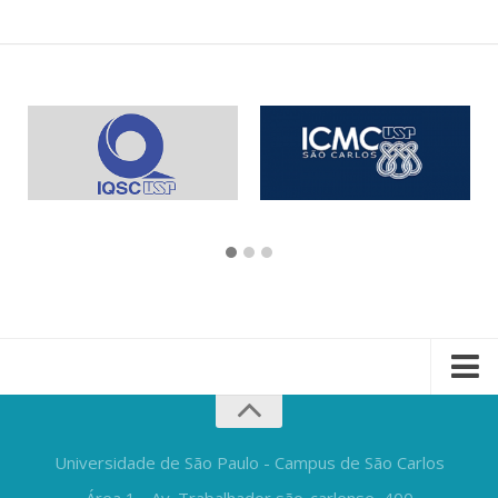
Universidade de São Paulo - Campus de São Carlos
Área 1 - Av. Trabalhador são-carlense, 400