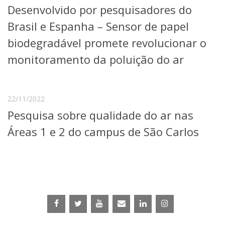
Desenvolvido por pesquisadores do
Telefones e Mapas
Pessoas
Brasil e Espanha – Sensor de papel
Ensino
biodegradável promete revolucionar o
Graduação
monitoramento da poluição do ar
Pós-Graduação
Educação a distância
Cursos de Extensão
Pesquisa e Inovação
22/11/2022
Linhas de Pesquisa
Pesquisa sobre qualidade do ar nas
Centros, Núcleos e Projetos em Rede
Áreas 1 e 2 do campus de São Carlos
Pós-doutorado
Iniciação Científica
Transferência de Tecnologia
Empresas Juniores
Extensão à Comunidade
Projetos, Programas e Cursos
Artes, Cultura e Esportes
Museus e Espaços Interativos