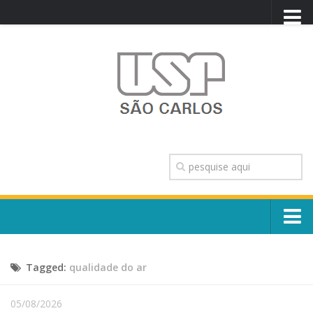
PORTAL USP
WEBMAIL
NEWSLETTER
VIDEOCAST
SISTEMAS USP
TRANSPARÊNCIA
OUVIDORIA
CONTATO
Sobre o Campus
ENGLISH
Tagged:
qualidade do ar
Escola, Institutos e Órgãos
Conselho Gestor e Dirigentes
Núcleos e Comissões
05/08/2026
História e Números