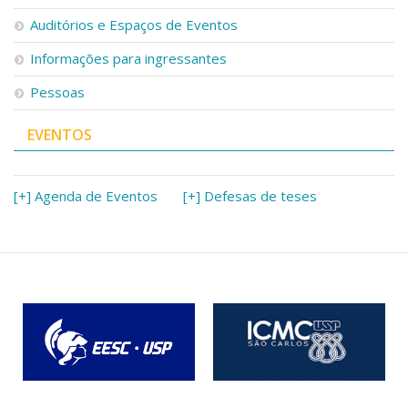
Serviços
Auditórios e Espaços de Eventos
Bibliotecas
Apoio ao Estudante
Informações para ingressantes
Segurança, Trânsito e Prevenção
Pessoas
RH, Administrativo e Financeiro
Outros serviços
EVENTOS
Comunicação
Assessorias e Mídias
Aplicativos e Sites
[+] Agenda de Eventos
[+] Defesas de teses
Jornal da USP
Agenda de Eventos
Defesa de Teses