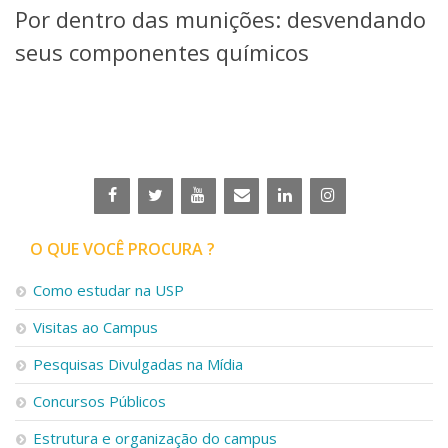
Por dentro das munições: desvendando
Telefones e Mapas
Pessoas
seus componentes químicos
Ensino
Graduação
Pós-Graduação
Educação a distância
Cursos de Extensão
Pesquisa e Inovação
Linhas de Pesquisa
Centros, Núcleos e Projetos em Rede
O QUE VOCÊ PROCURA ?
Pós-doutorado
Iniciação Científica
Como estudar na USP
Transferência de Tecnologia
Visitas ao Campus
Empresas Juniores
Extensão à Comunidade
Pesquisas Divulgadas na Mídia
Projetos, Programas e Cursos
Concursos Públicos
Artes, Cultura e Esportes
Museus e Espaços Interativos
Estrutura e organização do campus