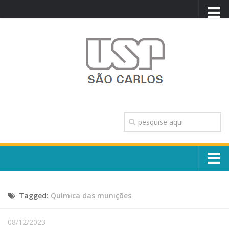
PORTAL USP
WEBMAIL
NEWSLETTER
VIDEOCAST
SISTEMAS USP
TRANSPARÊNCIA
OUVIDORIA
CONTATO
Sobre o Campus
ENGLISH
Tagged:
Química das munições
Escola, Institutos e Órgãos
Conselho Gestor e Dirigentes
Núcleos e Comissões
08/12/2023
História e Números