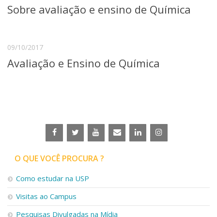
Sobre avaliação e ensino de Química
Telefones e Mapas
Pessoas
Ensino
09/10/2017
Graduação
Pós-Graduação
Avaliação e Ensino de Química
Educação a distância
Cursos de Extensão
Pesquisa e Inovação
Linhas de Pesquisa
Centros, Núcleos e Projetos em Rede
Pós-doutorado
Iniciação Científica
Transferência de Tecnologia
O QUE VOCÊ PROCURA ?
Empresas Juniores
Extensão à Comunidade
Como estudar na USP
Projetos, Programas e Cursos
Visitas ao Campus
Artes, Cultura e Esportes
Museus e Espaços Interativos
Pesquisas Divulgadas na Mídia