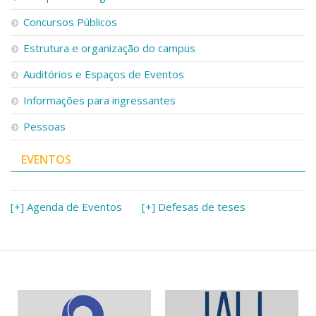
Serviços
Concursos Públicos
Bibliotecas
Apoio ao Estudante
Estrutura e organização do campus
Segurança, Trânsito e Prevenção
RH, Administrativo e Financeiro
Auditórios e Espaços de Eventos
Outros serviços
Informações para ingressantes
Comunicação
Pessoas
Assessorias e Mídias
Aplicativos e Sites
Jornal da USP
EVENTOS
Agenda de Eventos
Defesa de Teses
[+] Agenda de Eventos
[+] Defesas de teses