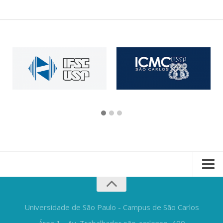
Universidade de São Paulo - Campus de São Carlos
Área 1 - Av. Trabalhador são-carlense, 400