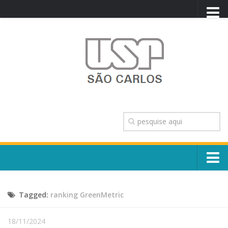
PORTAL USP
WEBMAIL
NEWSLETTER
VIDEOCAST
SISTEMAS USP
TRANSPARÊNCIA
OUVIDORIA
CONTATO
Sobre o Campus
ENGLISH
Tagged:
ranking GreenMetric
Escola, Institutos e Órgãos
Conselho Gestor e Dirigentes
Núcleos e Comissões
18/11/2024
História e Números