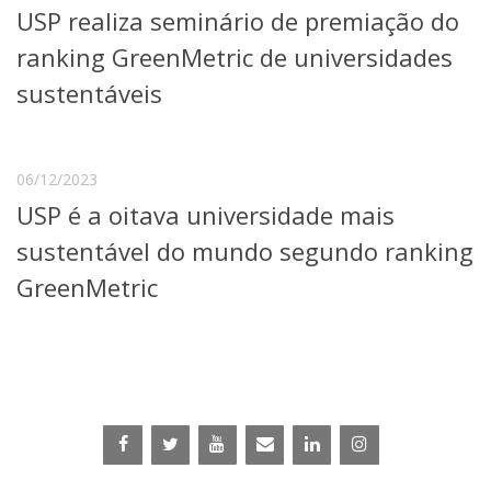
USP realiza seminário de premiação do
Telefones e Mapas
Pessoas
ranking GreenMetric de universidades
Ensino
sustentáveis
Graduação
Pós-Graduação
Educação a distância
Cursos de Extensão
06/12/2023
USP é a oitava universidade mais
Pesquisa e Inovação
Linhas de Pesquisa
sustentável do mundo segundo ranking
Centros, Núcleos e Projetos em Rede
GreenMetric
Pós-doutorado
Iniciação Científica
Transferência de Tecnologia
Empresas Juniores
Extensão à Comunidade
Projetos, Programas e Cursos
Artes, Cultura e Esportes
Museus e Espaços Interativos