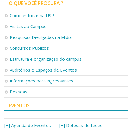
Serviços
O QUE VOCÊ PROCURA ?
Bibliotecas
Como estudar na USP
Apoio ao Estudante
Segurança, Trânsito e Prevenção
Visitas ao Campus
RH, Administrativo e Financeiro
Outros serviços
Pesquisas Divulgadas na Mídia
Comunicação
Concursos Públicos
Assessorias e Mídias
Estrutura e organização do campus
Aplicativos e Sites
Jornal da USP
Auditórios e Espaços de Eventos
Agenda de Eventos
Defesa de Teses
Informações para ingressantes
Pessoas
EVENTOS
[+] Agenda de Eventos
[+] Defesas de teses