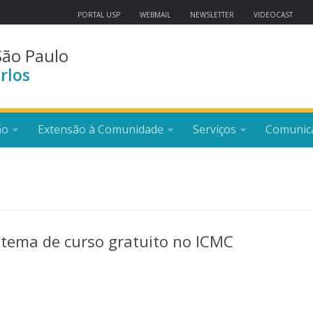
PORTAL USP
WEBMAIL
NEWSLETTER
VIDEOCAST
São Paulo
rlos
ão
Extensão à Comunidade
Serviços
Comunic
 tema de curso gratuito no ICMC