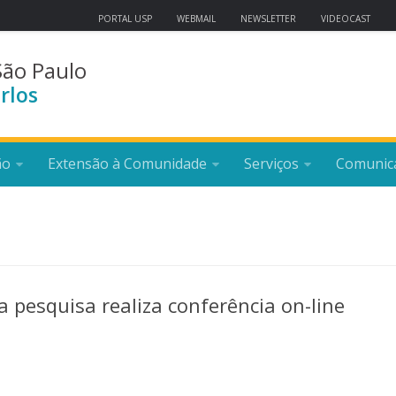
PORTAL USP
WEBMAIL
NEWSLETTER
VIDEOCAST
São Paulo
rlos
ão
Extensão à Comunidade
Serviços
Comunic
a pesquisa realiza conferência on-line