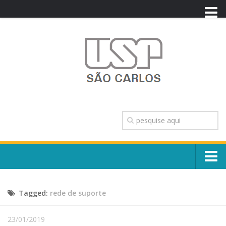
PORTAL USP
WEBMAIL
NEWSLETTER
VIDEOCAST
SISTEMAS USP
TRANSPARÊNCIA
OUVIDORIA
CONTATO
Sobre o Campus
ENGLISH
Tagged:
rede de suporte
Escola, Institutos e Órgãos
Conselho Gestor e Dirigentes
Núcleos e Comissões
23/01/2019
História e Números