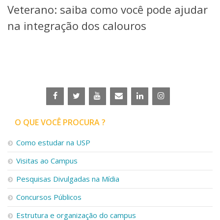
Veterano: saiba como você pode ajudar
Telefones e Mapas
Pessoas
na integração dos calouros
Ensino
Graduação
Pós-Graduação
Educação a distância
Cursos de Extensão
Pesquisa e Inovação
Linhas de Pesquisa
Centros, Núcleos e Projetos em Rede
O QUE VOCÊ PROCURA ?
Pós-doutorado
Iniciação Científica
Como estudar na USP
Transferência de Tecnologia
Visitas ao Campus
Empresas Juniores
Extensão à Comunidade
Pesquisas Divulgadas na Mídia
Projetos, Programas e Cursos
Concursos Públicos
Artes, Cultura e Esportes
Museus e Espaços Interativos
Estrutura e organização do campus