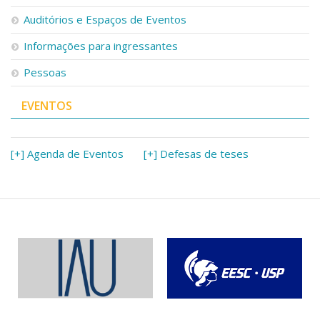
Serviços
Auditórios e Espaços de Eventos
Bibliotecas
Apoio ao Estudante
Informações para ingressantes
Segurança, Trânsito e Prevenção
Pessoas
RH, Administrativo e Financeiro
Outros serviços
EVENTOS
Comunicação
Assessorias e Mídias
Aplicativos e Sites
[+] Agenda de Eventos
[+] Defesas de teses
Jornal da USP
Agenda de Eventos
Defesa de Teses