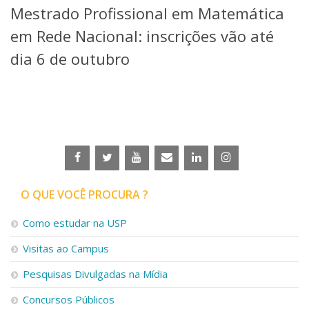
Mestrado Profissional em Matemática
Telefones e Mapas
Pessoas
em Rede Nacional: inscrições vão até
Ensino
dia 6 de outubro
Graduação
Pós-Graduação
Educação a distância
Cursos de Extensão
Pesquisa e Inovação
Linhas de Pesquisa
Centros, Núcleos e Projetos em Rede
Pós-doutorado
O QUE VOCÊ PROCURA ?
Iniciação Científica
Transferência de Tecnologia
Como estudar na USP
Empresas Juniores
Extensão à Comunidade
Visitas ao Campus
Projetos, Programas e Cursos
Pesquisas Divulgadas na Mídia
Artes, Cultura e Esportes
Museus e Espaços Interativos
Concursos Públicos