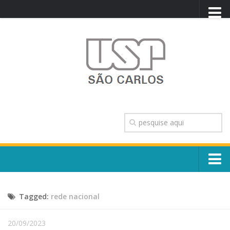
PORTAL USP
WEBMAIL
NEWSLETTER
VIDEOCAST
SISTEMAS USP
TRANSPARÊNCIA
OUVIDORIA
CONTATO
Sobre o Campus
ENGLISH
Tagged:
rede nacional
Escola, Institutos e Órgãos
Conselho Gestor e Dirigentes
Núcleos e Comissões
20/09/2023
História e Números