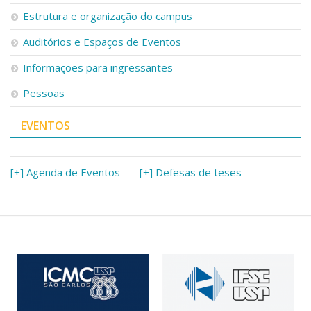
Serviços
Estrutura e organização do campus
Bibliotecas
Auditórios e Espaços de Eventos
Apoio ao Estudante
Segurança, Trânsito e Prevenção
Informações para ingressantes
RH, Administrativo e Financeiro
Outros serviços
Pessoas
Comunicação
EVENTOS
Assessorias e Mídias
Aplicativos e Sites
Jornal da USP
Agenda de Eventos
[+] Agenda de Eventos
[+] Defesas de teses
Defesa de Teses